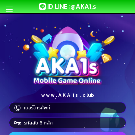
ID LINE :@AKA1.s
หน้าแรก
บัญชีเกมส์
ฝากเงิน
ถอนเงิน
แนะนำเพื่อน
บทความ
w w w . A K A 1 s . c lub
ติดต่อทีมงาน